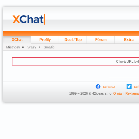
XChat
Profily
Duel / Top
Fórum
Extra
Místnosti
Srazy
Smajlíci
Cílová URL byl
xchatcz
xc
1999 – 2026 © 42ideas s.r.o.
O nás
|
Reklama